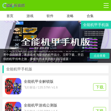
首页
游戏
软件
攻略
合集
全能机甲手机版
《全能机甲手机版》是一款将科幻战场与机甲对战完美融合的
射击游戏。它不仅提供顶级的视觉特效，让玩家仿佛置身于未
来战场，还拥有极致流畅的操作体验，让你轻松驾驭炫酷机
甲。在这里，你可以与全球玩家实时对战，享受肾上腺素激增
的战斗快感。新版本增加了更多机甲种类、地图场景和挑战任
务，还有丰富的角色养成系统和社交互动功能，让你在机甲世
界中自由驰骋，逐步成长为最强的机甲战士。立即下载，开启
点击查看
你的机甲传奇之旅，体验前所未有的科幻战斗盛宴！
全能机甲手机版
全能机甲全解锁版
下载
飞行射击 / 135.57M / v1.6
全能机甲游戏公测版
下载