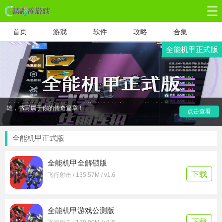
首页
游戏
软件
攻略
合集
《全能机甲》正式版，是一款将科幻魅力与策略动作完美融合
全能机甲正式版
的未来世界冒险游戏。玩家将扮演顶尖机甲战士，在无垠的宇
宙中穿梭，与外星生物和敌对势力展开激烈交锋。游戏以超清
画质呈现浩渺星河，操作流畅无阻，为玩家带来身临其境的战
斗体验。深度剧情设置激发探索欲，同时提供多样化的机甲定
制选项，让玩家能够打造独一无二的战斗机器。立即加入这场
激动人心的未来科技冒险，成为拯救宇宙、捍卫和平的终极英
雄，书写属于你的传奇篇章！
点击查看
全能机甲正式版
全能机甲全解锁版
下载
飞行射击 / 135.57M / v1.6
全能机甲游戏公测版
下载