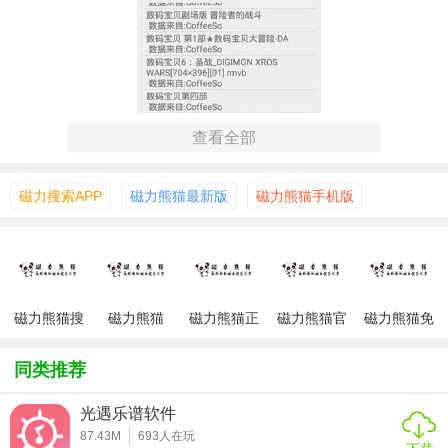
查看全部
磁力搜索APP
磁力熊猫最新版
磁力熊猫手机版
磁力熊猫搜
磁力熊猫
磁力熊猫正
磁力熊猫官
磁力熊猫免
索引擎app
app手机版
版
方下载
费版
【磁力熊猫搜索引擎特色】
同类推荐
1. 高效搜索：采用先进的搜索算法，能够快速响应用户的搜
索请求，提供丰富的搜索结果。
光遇乐谱软件
87.43M
693
人在玩
2. 广泛资源：索引了海量的磁力资源，包括电影、电视剧、