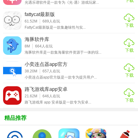
下载
光遇乐谱软件是一款专为《光·遇》游戏玩家...
音乐、书籍等多种类型，满足不同用户的下载需求。
fattycat最新版
3. 智能排序：根据资源的热度、相关性等因素进行智能排
61.52M
689
人在玩
下载
序，让用户更容易找到高质量的磁力链接。
FattyCat最新版是一款集趣味性与实...
4. 简洁界面：界面设计简洁明了，易于操作，方便用户快速
海豚软件库
上手。
8M
664
人在玩
下载
海豚软件库是一款集海量软件资源于一体的综...
【磁力熊猫搜索引擎内容】
小奕连点器app官方
38.20M
657
人在玩
1. 搜索功能：支持用户输入关键词进行磁力链接搜索，提供
下载
小奕连点器app官方版是一款专为提升用户...
实时搜索结果。
路飞游戏库app安卓
2. 分类浏览：将搜索结果按照类型、热度等维度进行分类，
21.62M
646
人在玩
方便用户浏览和筛选。
下载
路飞游戏库 app 安卓版是一款专为安卓...
3. 下载链接：为每个搜索结果提供便捷的下载链接，支持多
精品推荐
种文件格式下载。
4. 收藏功能：用户可以将感兴趣的搜索结果添加到收藏夹