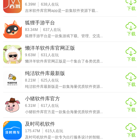
磁力熊猫搜索引擎是一款功能强大、操作简便的磁力链接搜
6.39M
638
人在玩
下载
索工具。它提供了丰富的搜索结果和便捷的下载链接，帮助
吉米软件库官网app是一款集软件资源下载...
用户快速找到并下载所需的磁力资源。同时，其智能排序功
狐狸手游平台
能和良好的用户体验也为用户带来了更加便捷和高效的搜索
83.34M
637
人在玩
体验。无论是电影、电视剧还是音乐、书籍等资源类型，磁
下载
狐狸手游平台是一款集游戏下载、管理、交流...
力熊猫都能满足用户的下载需求，是广大磁力资源爱好者的
懒洋羊软件库官网正版
首选工具。
9.63M
631
人在玩
下载
懒洋羊软件库官网正版是一个集合了各类优质...
纯洁软件库最新版
8.21M
625
人在玩
下载
纯洁软件库最新版是一款集海量优质软件资源...
小猪软件库官方
6.31M
617
人在玩
下载
小猪软件库官方是一款集合海量优质软件资源...
及时司机软件
175.47M
615
人在玩
下载
及时司机软件是一款专为出行服务设计的智能...