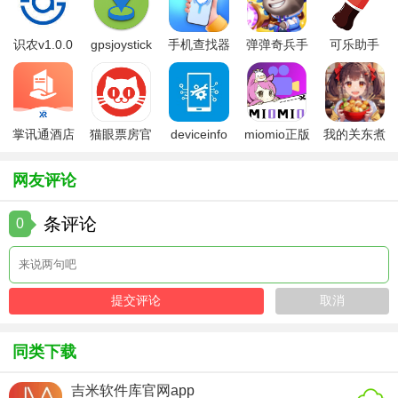
中，方便以后查看和下载。
5. 历史记录：自动记录用户的搜索历史和下载记录，方便用
识农v1.0.0
gpsjoystick
手机查找器
弹弹奇兵手
可乐助手
户随时回顾。
官方
app
游免费版
5.26版本
【磁力熊猫搜索引擎优势】
1. 高效搜索速度：磁力熊猫采用高效的搜索算法，能够快速
掌讯通酒店
猫眼票房官
deviceinfo
miomio正版
我的关东煮
管理软件
方版
官方版
下载最新
小铺免费版
响应用户需求，提供快速的搜索结果。
网友评论
2. 丰富资源种类：涵盖了电影、电视剧、音乐、书籍等多种
资源类型，满足不同用户的下载需求。
条评论
0
3. 智能排序功能：根据资源的热度、相关性等因素进行智能
排序，提高用户找到高质量资源的概率。
4. 良好用户体验：界面简洁明了，操作便捷，提供流畅的用
户体验。
同类下载
【磁力熊猫搜索引擎点评】
吉米软件库官网app