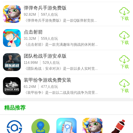
弹弹奇兵手游免费版
5. 社交与组队：玩家可以邀请好友组队，共同制定策略并应
92.82M
597
人在玩
对战场上的挑战。
下载
《弹弹奇兵手游免费版》是一款Q版弹射竞技...
【2026绝地求生全军出击玩法】
点击射箭
31.32M
559
人在玩
1. 跳伞入场：游戏开始时，玩家将从高空跳伞进入战场，选
下载
《点击射箭》是一款充满趣味与挑战的休闲射...
择合适的地点降落并搜集资源。
团队枪战手游安卓版
2. 搜寻装备：在地图上寻找武器、弹药、医疗包等装备，提
114.99M
529
人在玩
下载
《团队枪战：安卓对决》是一款以多人实时竞...
升自己的战斗力。
装甲纷争游戏免费安装
3. 战术对抗：利用地形、掩体和装备进行战术对抗，消灭敌
61.24M
477
人在玩
人以获取更高的生存机会。
下载
《装甲纷争》是一款以二战及现代战争为背景...
4. 安全区与毒圈：随着游戏进程，安全区会逐渐缩小，玩家
需要不断向安全区移动，避免受到毒圈的伤害。
精品推荐
5. 最终决战：当游戏进入最后阶段，剩余的玩家将在一个小
范围内展开最后的决战，争夺最终的胜利。