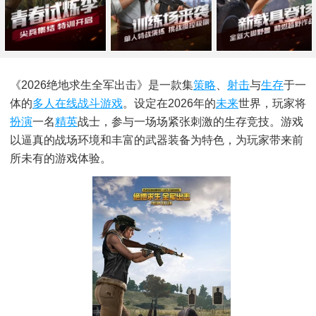
《2026绝地求生全军出击》是一款集
策略
、
射击
与
生存
于一
体的
多人在线
战斗游戏
。设定在2026年的
未来
世界，玩家将
扮演
一名
精英
战士，参与一场场紧张刺激的生存竞技。游戏
以逼真的战场环境和丰富的武器装备为特色，为玩家带来前
所未有的游戏体验。