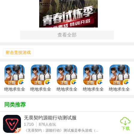
查看全部
【2026绝地求生全军出击说明】
射击竞技游戏
1. 游戏背景：游戏设定在一个被战争摧残的未来世界，玩家
需要在一片广袤的战场上与其他玩家展开生死较量，争夺最
后的生存机会。
2. 游戏目标：在限定时间内，玩家需要搜寻装备、躲避敌人
绝地求生全
绝地求生全
绝地求生全
绝地求生全
绝地求生全
并消灭他们，成为最后存活的玩家或团队。
军出击决胜
军出击先锋
军出击沙漠
军出击技术
军出击内测
五军
首测
争锋版
测试版
服
同类推荐
3. 地图与资源：游戏包含多个风格各异的地图，每个地图都
v1.0.6.3.0
v1.0.4.10.0
v1.0.6.3.0
v1.0.4.10.0
v1.0.4.10.0
隐藏着丰富的资源供玩家探索和收集。
无畏契约源能行动测试服
1.71G
676
人在玩
4. 武器与装备：游戏提供多种现代及未来科技武器，包括枪
下载
《无畏契约：源能行动》测试服是拳头游戏（...
械、手榴弹、无人机等，以及各类防御和辅助装备。