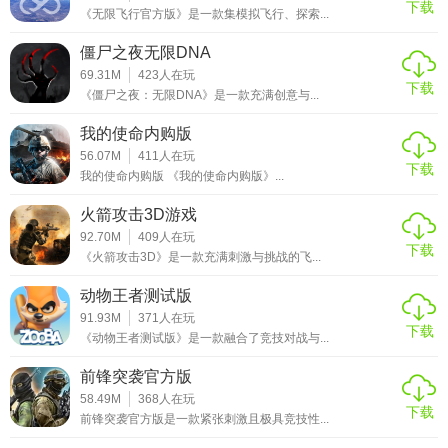
器装备和紧张刺激的玩法吸引了大量玩家。游戏不仅考验玩
下载
《无限飞行官方版》是一款集模拟飞行、探索...
家的射击技巧，更考验他们的策略思维和团队协作能力。同
僵尸之夜无限DNA
时，游戏还提供了丰富的社交功能，让玩家在享受游戏乐趣
69.31M
423
人在玩
的同时结识新朋友。总体而言，这是一款值得一试的射击游
下载
《僵尸之夜：无限DNA》是一款充满创意与...
戏佳作。
我的使命内购版
56.07M
411
人在玩
下载
我的使命内购版 《我的使命内购版》...
火箭攻击3D游戏
92.70M
409
人在玩
下载
《火箭攻击3D》是一款充满刺激与挑战的飞...
动物王者测试版
91.93M
371
人在玩
下载
《动物王者测试版》是一款融合了竞技对战与...
前锋突袭官方版
58.49M
368
人在玩
下载
前锋突袭官方版是一款紧张刺激且极具竞技性...