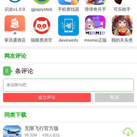
【2026绝地求生全军出击技巧】
识农v1.0.0
gpsjoystick
手机查找器
弹弹奇兵手
可乐助手
官方
app
游免费版
5.26版本
1. 跳伞技巧：根据地图上的资源分布和敌人数量选择合适的
降落点，避免一开始就陷入激烈战斗。
2. 隐蔽与伪装：利用地形和植被进行隐蔽，避免被敌人发
掌讯通酒店
猫眼票房官
deviceinfo
miomio正版
我的关东煮
现。同时，可以拾取伪装装备以更好地融入环境。
管理软件
方版
官方版
下载最新
小铺免费版
网友评论
3. 射击与瞄准：掌握不同武器的射速、后坐力和弹道特点，
提高射击精度和命中率。
条评论
0
4. 资源分配：合理分配有限的资源，确保在关键时刻有足够
的弹药和医疗包可用。
5. 团队协作：与队友保持沟通，共同制定战术和应对策略，
提高整体战斗力。
同类下载
【2026绝地求生全军出击点评】
无限飞行官方版
《2026绝地求生全军出击》以其逼真的战场环境、丰富的武
99.32M
438
人在玩