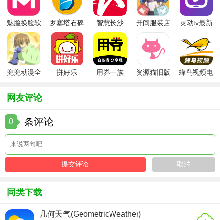
3. 周边商家：整合周边各类商家信息，包括餐饮、购物、娱
魅脸换脸软
罗塞塔石碑
智慧长沙
开间服装店
灵动tv最新
乐等，用户可以查看商家详情、用户评价，还能在线下单、
件
安卓版
app
手机版
版本
预订座位等，享受便捷的消费体验。
4. 健康管理：内置健康监测功能，可记录用户的运动步数、
睡眠质量等数据，并提供健康建议和养生知识，帮助用户关
兜兜动漫全
拼好乐
用券一族
资源猫旧版
蜂鸟视频电
集在线播放
视剧全集
注自身健康状况。
网友评论
5. 出行服务：集成公交、地铁等公共交通信息查询，以及网
约车、共享单车等出行方式的预订功能，为用户提供全方位
条评论
0
的出行解决方案。
天源生活优势
1. 功能全面：涵盖了生活的方方面面，从基础的生活缴费到
丰富的社区服务和出行安排，一个软件就能满足用户多种生
同类下载
活需求，无需下载多个单一功能的应用。
2. 操作便捷：界面设计简洁明了，功能分类清晰，用户可以
几何天气(GeometricWeather)