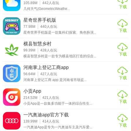
轻松找到所需功能，操作流程简单易懂，大大提高了使用效
105.89M
442
人在玩
下载
几何天气(GeometricWeathe...
率。
星奇世界手机版
3. 信息及时：社区公告、活动通知等信息能够实时推送，让
77.98M
440
人在玩
用户第一时间了解社区动态和重要消息，不错过任何有价值
下载
星奇世界手机版是一款集科幻探索、角色扮演...
的资讯。
横县智慧乡村
4. 商家资源丰富：与周边大量优质商家合作，为用户提供更
99.39M
428
人在玩
下载
多的选择和优惠活动，同时严格的商家审核机制保证了商品
横县智慧乡村是一款专为横县地区打造的综合...
和服务的质量。
河南掌上登记工商app
56.64M
427
人在玩
5. 个性化服务：根据用户的使用习惯和偏好，提供个性化的
下载
河南掌上登记工商 app 是河南省市场监...
推荐和服务，如根据用户的消费记录推荐相关商家和活动，
提升用户体验。
小贡App
214.52M
421
人在玩
下载
天源生活测评
小贡App是一款集多功能于一体的综合性生...
在使用天源生活软件一段时间后，整体体验非常良好。从功
一汽奥迪app官方下载
能方面来看，它确实实现了“一站式”生活服务的目标，各种生
139.99M
414
人在玩
下载
一汽奥迪App是专为一汽奥迪车主及汽车爱...
活需求都能在软件内得到解决，极大地节省了时间和精力。