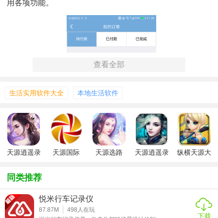
用各项功能。
查看全部
生活实用软件大全
本地生活软件
天源逍遥录
天源国际
天源选路
天源逍遥录
纵横天源大
手游
版
陆
同类推荐
天源生活技巧
悦米行车记录仪
1. 个性化定制：进入软件设置，根据自己的生活习惯和需
87.87M
498
人在玩
下载