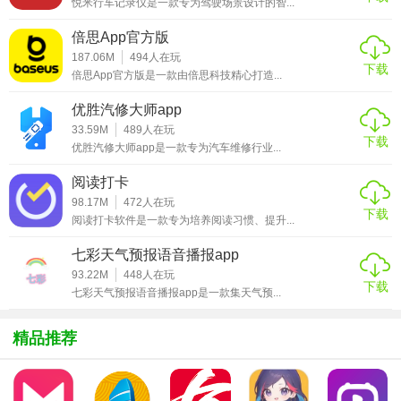
悦米行车记录仪是一款专为驾驶场景设计的智...
求，对首页展示的功能模块进行个性化调整，将常用功能放
在显眼位置，方便快速访问。
倍思App官方版
187.06M
494
人在玩
2. 消息提醒设置：对于重要的生活服务提醒，如缴费提醒、
下载
倍思App官方版是一款由倍思科技精心打造...
活动通知等，在消息设置中开启相应的提醒功能，并设置合
适的提醒时间和方式，避免错过重要信息。
优胜汽修大师app
33.59M
489
人在玩
下载
3. 利用搜索功能：当需要快速查找特定服务或信息时，直接
优胜汽修大师app是一款专为汽车维修行业...
使用软件内的搜索框，输入关键词，能迅速定位到相关内
阅读打卡
容，节省时间和精力。
98.17M
472
人在玩
下载
阅读打卡软件是一款专为培养阅读习惯、提升...
天源生活内容
七彩天气预报语音播报app
1. 生活缴费：支持水电费、燃气费、话费、物业费等多种生
93.22M
448
人在玩
下载
活费用的在线缴纳，用户无需再前往各个缴费网点，随时随
七彩天气预报语音播报app是一款集天气预...
地完成缴费操作。
精品推荐
2. 社区服务：提供社区公告查看、物业报修、社区活动报名
等功能，加强用户与社区之间的互动和联系，打造便捷的社
区生活环境。