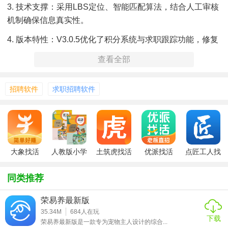
3. 技术支撑：采用LBS定位、智能匹配算法，结合人工审核
机制确保信息真实性。
4. 版本特性：v3.0.5优化了积分系统与求职跟踪功能，修复
已知漏洞，提升稳定性。
查看全部
招聘软件
求职招聘软件
大象找活
人教版小学
土筑虎找活
优派找活
点匠工人找
四年级英语
app
活
appv3.0.5安
同类推荐
卓版
荣易养最新版
35.34M
684
人在玩
下载
荣易养最新版是一款专为宠物主人设计的综合...