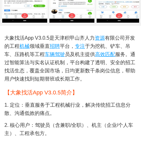
大象找活App V3.0.5是天津积甲山齐人力
资源
有限公司开发
的工程
机械
领域垂直
招聘
平台，
专注
于为挖机、铲车、吊
车、压路机等工程
车辆
驾驶
员及机主提供
高效
匹配
服务。通
过智能算法与实名认证机制，平台构建了透明、安全的招工
找活生态，覆盖全国市场，日均更新数千条岗位信息，帮助
用户快速找到短期替班或长期工作。
【大象找活app V3.0.5简介】
1. 定位：垂直服务于工程机械行业，解决传统招工信息分
散、沟通低效的痛点。
2. 核心用户：驾驶员（含兼职/全职）、机主（企业/个人车
主）、工程承包方。