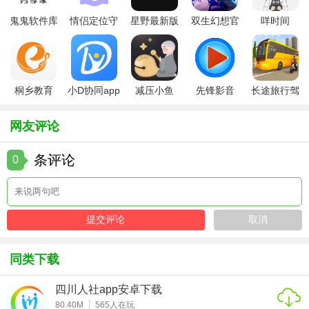
历浏览量推荐优化建议。
鬼鬼软件库
情侣定位守
星野最新版
双生幻想官
咩时间
最新版
护软件
方版
【大象找活app V3.0.5内容】
- 涵盖全国300+城市，每日更新5000+岗位，包括土方工程、
道路施工、物流运输等场景。
桐乡教育
小D协同app
减压小鱼
先锋影音
长途旅行驾
app手机版
全新版
app
app最新版
驶中文版
- 岗位类型：小时工、日结、周结、长期合同工，薪资范围
网友评论
80-500元/天。
- 招工方需提交营业执照、设备证件，平台人工核验后发布。
条评论
0
- 求职者简历需实名认证，虚假信息将封号处理。
- 支持语音通话、视频面试，雇主可发送设备照片、工程图纸
等附件。
- 每日推送100+短期任务，如节假日替班、紧急抢修，适合空
同类下载
闲时间接单的用户。
四川人社app安卓下载
【大象找活app V3.0.5玩法】
80.40M
565
人在玩