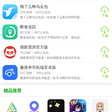
饿了么蜂鸟众包
【大象找活app V3.0.5技巧】
134.65M
622
人在玩
下载
饿了么蜂鸟众包是一款由饿了么推出的即时配...
- 通过顶部菜单栏选择设备类型（如挖机、吊车）、工作类型
（替班/长期）、地区，缩小搜索范围。
断食追踪
85.12M
607
人在玩
- 示例：输入“北京挖机替班”，系统自动推送3公里内符合条件
下载
断食追踪是一款专注于帮助用户记录、规划及...
的岗位。
猫眼票房官方版
- 每日登录免费获5积分，拨打电话每次消耗5积分（替班套餐
70.23M
600
人在玩
下载
猫眼票房官方版是一款由猫眼娱乐推出的专业...
电话免费）。
趣接单司机端安卓版
- 账户同时存在免费与付费积分时，优先消耗免费积分。
137.38M
593
人在玩
下载
- 在设置中心开启“敏感企业屏蔽”，避免特定企业查看个人简
趣接单司机端安卓版是一款专为网约车司机设...
历。
精品推荐
- 上传驾驶证、操作证等资质证明，通过审核后简历优先展
示，并解锁免费查看招工信息权限。
- 开启“求职跟踪”功能，实时接收投递进度通知，系统根据简