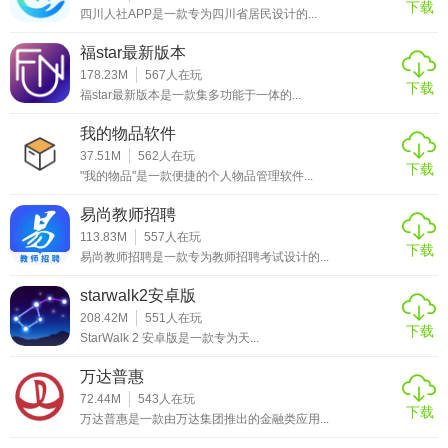
下载
四川人社APP是一款专为四川省居民设计的...
- 开启“附近岗位”推送，设置5公里半径，实时接收周边招工通
福star最新版本
知。
178.23M
567
人在玩
下载
- 通过完成平台任务（如邀请好友、每日签到）赚取积分，兑
福star最新版本是一款集多功能于一体的...
换电话时长或提现。
我的物品软件
- 替班套餐（99元/月）：含30次免费替班电话，适合短期兼
37.51M
562
人在玩
下载
"我的物品"是一款便捷的个人物品管理软件...
职用户。
易尚教师招聘
- 长期套餐（199元/季）：含100次电话+优先推荐权，适合全
113.83M
557
人在玩
职司机。
下载
易尚教师招聘是一款专为教师招聘考试设计的...
- 机主可发布“急招”信息，支付加急费提升岗位曝光度。
starwalk2安卓版
208.42M
551
人在玩
- 个人中心提供求职统计，包括投递次数、面试率、薪资趋
下载
StarWalk 2 安卓版是一款专为天...
势，辅助职业规划。
万达普惠
【大象找活app V3.0.5点评】
72.44M
543
人在玩
下载
万达普惠是一款由万达集团推出的金融类应用...
- 效率高：智能匹配算法将求职响应时间缩短至2小时内，远