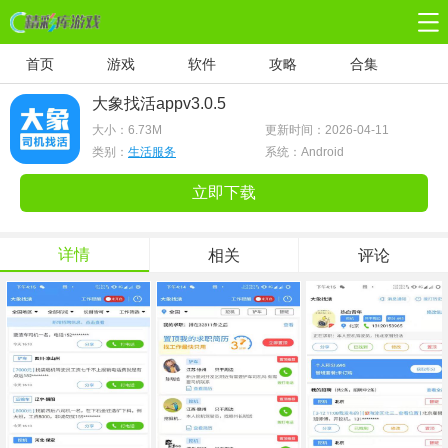
首页
游戏
软件
攻略
合集
大象找活appv3.0.5
大小：
6.73M
更新时间：2026-04-11
类别：
生活服务
系统：Android
立即下载
详情
相关
评论