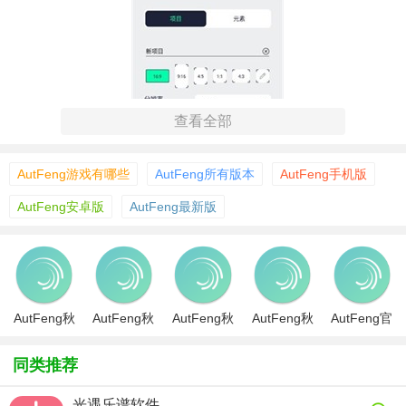
查看全部
AutFeng游戏有哪些
AutFeng所有版本
AutFeng手机版
AutFeng安卓版
AutFeng最新版
【AutFeng秋风正版功能】
1. 视频剪辑：支持对视频进行精确的裁剪、拼接、分割等操
作，还能添加转场效果，让视频过渡更加自然流畅。
AutFeng秋
AutFeng秋
AutFeng秋
AutFeng秋
AutFeng官
风汉化版
风插件版
风免费版
风版
方正版
2. 图片编辑：提供丰富的图片编辑功能，如调整亮度、对比
同类推荐
度、饱和度，添加滤镜效果，进行图片裁剪、旋转等，让图
片更具艺术感。
光遇乐谱软件