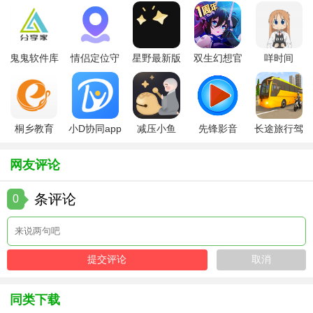
画面质量。
5. 社区互动：内置用户社区，用户可以在社区中分享自己的
作品，与其他创作者交流经验、互相学习，还能获取最新的
鬼鬼软件库
情侣定位守
星野最新版
双生幻想官
咩时间
软件资讯和教程。
最新版
护软件
方版
【AutFeng秋风正版用法】
桐乡教育
小D协同app
减压小鱼
先锋影音
长途旅行驾
1. 导入素材：打开软件后，通过“导入”功能将需要编辑的视频
app手机版
全新版
app
app最新版
驶中文版
或图片素材添加到软件中。
网友评论
2. 编辑操作：在编辑界面中，选择相应的工具和特效对素材
进行编辑。例如，使用剪辑工具对视频进行裁剪，通过特效
条评论
0
面板为素材添加特效。
3. 导出作品：编辑完成后，点击“导出”按钮，选择合适的输出
格式和参数，将作品保存到本地设备或直接分享到社交平
台。
同类下载
【AutFeng秋风正版点评】