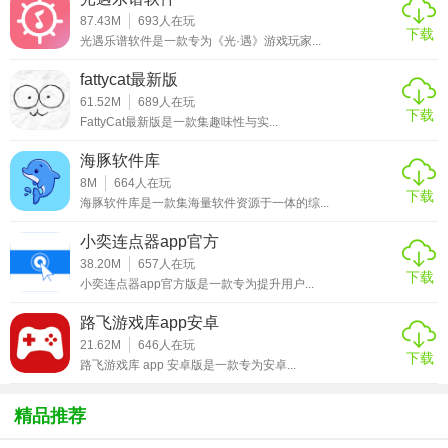
87.43M
693
人在玩
3. 特效添加：内置大量精美的特效资源，包括文字特效、贴
下载
光遇乐谱软件是一款专为《光·遇》游戏玩家...
纸特效、动画特效等，用户可以根据需要为视频或图片添加
fattycat最新版
个性化的特效元素。
61.52M
689
人在玩
下载
FattyCat最新版是一款集趣味性与实...
【AutFeng秋风正版亮点】
海豚软件库
1. 海量资源库：拥有庞大的素材库，涵盖各种风格的图片、
8M
664
人在玩
视频片段、音乐、特效等，为用户提供丰富的创作素材。
下载
海豚软件库是一款集海量软件资源于一体的综...
2. 智能编辑功能：具备智能识别和自动调整功能，例如自动
小奕连点器app官方
识别视频中的人物和场景，根据不同场景自动调整视频参
38.20M
657
人在玩
下载
数，提升编辑效率。
小奕连点器app官方版是一款专为提升用户...
3. 多平台兼容：支持在多种操作系统和设备上使用，无论是
路飞游戏库app安卓
Windows、Mac还是移动端的iOS和Android系统，都能流畅
21.62M
646
人在玩
下载
路飞游戏库 app 安卓版是一款专为安卓...
运行，方便用户随时随地进行编辑。
4. 高清输出：编辑完成后，软件支持高清甚至超高清的输出
精品推荐
格式，确保作品在各种设备上播放时都能保持清晰、流畅的