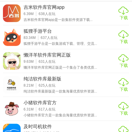
吉米软件库官网app
AutFeng秋风正版凭借其丰富的功能、强大的特效资源和便捷
6.39M
638
人在玩
的操作体验，在多媒体编辑软件市场中脱颖而出。对于专业
下载
吉米软件库官网app是一款集软件资源下载...
创作者来说，它提供了足够的创作空间和工具，能够满足各
种复杂的编辑需求；对于普通用户而言，简单易懂的操作界
狐狸手游平台
83.34M
637
人在玩
面和智能编辑功能，让他们也能轻松制作出高质量的视频和
下载
狐狸手游平台是一款集游戏下载、管理、交流...
图片作品。此外，软件的多平台兼容性和社区互动功能，进
一步提升了用户的使用体验。总体而言，AutFeng秋风正版是
懒洋羊软件库官网正版
一款值得推荐的多媒体编辑软件。
9.63M
631
人在玩
下载
懒洋羊软件库官网正版是一个集合了各类优质...
纯洁软件库最新版
8.21M
625
人在玩
下载
纯洁软件库最新版是一款集海量优质软件资源...
小猪软件库官方
6.31M
617
人在玩
下载
小猪软件库官方是一款集合海量优质软件资源...
及时司机软件