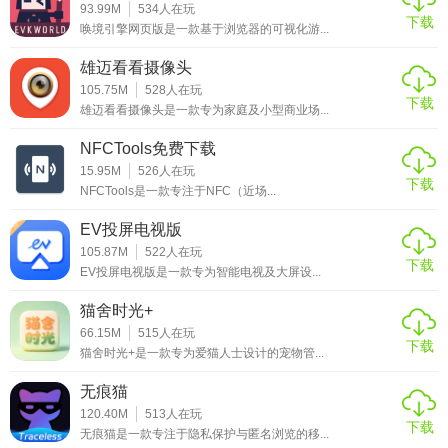
【medly编曲软件推荐】
93.99M
534
人在玩
下载
唤境引擎网页版是一款基于浏览器的可视化游...
Medly是一款集成了采样、编辑、混音和效果处理等多功能于
一体的音乐编曲软件，非常适合音乐创作者和DJ使用。其直
雄迈看看摄像头
105.75M
528
人在玩
观的界面、丰富的功能和高质量的音效库使其成为一款不可
下载
雄迈看看摄像头是一款专为家庭及小型商业场...
多得的创作工具。无论是初学者还是专业人士，都能在Medly
中找到适合自己的创作空间，并创作出令人印象深刻的音乐
NFCTools免费下载
作品。
15.95M
526
人在玩
下载
NFCTools是一款专注于NFC（近场...
EV投屏电视版
105.87M
522
人在玩
下载
EV投屏电视版是一款专为智能电视及大屏设...
猫舍时光+
66.15M
515
人在玩
下载
猫舍时光+是一款专为爱猫人士设计的宠物管...
无痕猫
120.40M
513
人在玩
下载
无痕猫是一款专注于隐私保护与匿名浏览的移...