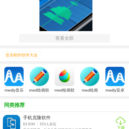
查看全部
【medly编曲软件功能】
音乐制作软件大全
1. 采样器：提供高质量的采样库，用户可以
轻松
地导入和使
用各种声音样本。
2. 编辑器：支持
音频剪辑
、分割、
删除
等编辑功能，以及音
量、速度和音调的调整。
medly音乐
med绘画软
med绘画软
med绘画
medly安卓
制作器下载
件
件免费版
版官方下载
3. 混音台：内置多轨混音功能，用户可以对不同的音频轨道
同类推荐
进行音量平衡、淡入淡出等混音处理。
4. 效果器：包含多种音频效果器，如压缩器、限制器、EQ、
手机克隆软件
83.92M
553
人在玩
延迟、混响等，让用户可以轻松为音乐添加专业效果。
下载