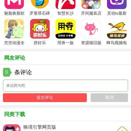
4. 社区互动：用户可以加入社区，与其他音乐创作者交流心
得、分享作品。
魅脸换脸软
罗塞塔石碑
智慧长沙
开间服装店
灵动tv最新
件
安卓版
app
手机版
版本
5. 定期更新：软件会定期更新，新增功能和改进性能，确保
用户始终使用最新版本。
【medly编曲软件用法】
兜兜动漫全
拼好乐
用券一族
资源猫旧版
蜂鸟视频电
集在线播放
视剧全集
1. 打开Medly软件并创建新项目。
网友评论
2. 在采样器中导入或创建新的样本。
条评论
0
3. 使用编辑器对音频进行剪辑和调整。
4. 在混音台中调整各轨道的音量和效果。
5. 使用效果器为音乐添加所需的效果。
6. 实时演奏或录制音乐。
同类下载
7. 完成作品后，进行导出和分享。
唤境引擎网页版