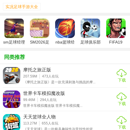
3. 深度的战术设置：玩家可以自由调整球队的战术，包括阵
实况足球手游大全
型、进攻方式、防守策略等，满足不同玩家的战术需求。
4. 球员成长系统：通过训练和比赛，球员的能力值会逐步成
长，玩家可以见证自己球队的成长与蜕变。
sm足球经理
SM2026足
nba篮球经
足球俱乐部
FIFA19
【SM19足球经理游戏玩法】
2026版
球经理
理19无限工
19中文版
资
1. 组建球队：玩家可以通过购买、租借或培养青训球员来组
同类推荐
建自己的球队。
摩托之旅正版
2. 战术调整：在比赛前，玩家需要根据对手的特点和自己的
207.59M
473
人在玩
下载
战术需求，进行阵型和战术的设定。
《摩托之旅正版》是一款充满刺激与挑战的摩...
世界卡车模拟魔改版
3. 比赛模拟：比赛过程由AI自动模拟，玩家可以通过视频回
99.46M
294
人在玩
放和数据分析来回顾比赛过程，调整战术和策略。
下载
世界卡车模拟魔改版 世界卡车模拟魔...
4. 经营与管理：玩家需要管理球队的财务状况，包括转会
天天篮球全人物
费、工资、青训费用等，确保球队的持续发展。
113.27M
655
人在玩
下载
《天天篮球》是一款极具趣味性与竞技性的篮...