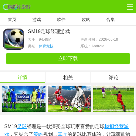
首页
游戏
软件
攻略
合集
SM19足球经理游戏
大小：
94.49M
更新时间：2026-05-18
类别：
体育竞技
系统：Android
立即下载
详情
相关
评论
SM19
足球
经理是一款深受全球玩家喜爱的足球
模拟经营游
戏
，它结合了
策略
规划与
真实
的足球比赛体验，让玩家能够