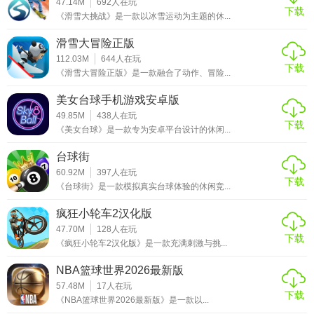
47.14M
692
人在玩
下载
《滑雪大挑战》是一款以冰雪运动为主题的休...
滑雪大冒险正版
112.03M
644
人在玩
下载
《滑雪大冒险正版》是一款融合了动作、冒险...
美女台球手机游戏安卓版
49.85M
438
人在玩
下载
《美女台球》是一款专为安卓平台设计的休闲...
台球街
60.92M
397
人在玩
下载
《台球街》是一款模拟真实台球体验的休闲竞...
疯狂小轮车2汉化版
47.70M
128
人在玩
下载
《疯狂小轮车2汉化版》是一款充满刺激与挑...
NBA篮球世界2026最新版
57.48M
17
人在玩
下载
《NBA篮球世界2026最新版》是一款以...