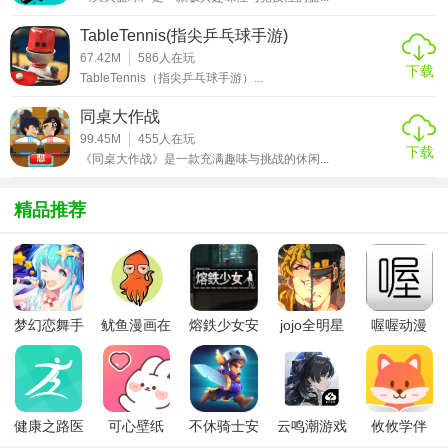
【SM19足球经理游戏优势】
TableTennis(指尖乒乓球手游)
1. 高度的真实感：无论是球员数据还是赛事系统，都力求还
67.42M
586
人在玩
下载
原真实的足球世界。
TableTennis（指尖乒乓球手游）...
2. 丰富的游戏内容：从组建球队到战术调整，再到经营与管
同桌大作战
理，玩家可以体验到全方位的足球经理生活。
99.45M
455
人在玩
下载
《同桌大作战》是一款充满趣味与挑战的休闲...
3. 友好的用户界面：简洁明了的操作界面和提示系统，让玩
家轻松上手。
精品推荐
4. 持续的更新与支持：游戏开发团队会定期更新球员数据、
赛事系统和功能，确保游戏的持续更新和发展。
5. 社区互动：玩家可以在社区中分享自己的战术、球队阵容
梦幻恋舞手
鱿鱼漫画在
熔鉄少女安
jojo全明星
喔喔动漫
和比赛心得，与其他玩家互动交流。
游
线版
卓版
大乱斗全人
物
【SM19足球经理游戏测评】
SM19足球经理以其真实的球员数据、丰富的赛事系统和深度
健康之路医
可心壁纸
不休骑士安
云鸣潮游戏
攸攸学伴
的战术设置赢得了广大玩家的喜爱。游戏的操作界面友好，
务版
app手机版
卓版