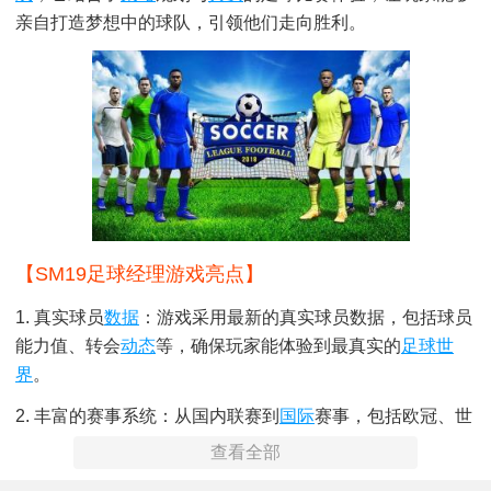
亲自打造梦想中的球队，引领他们走向胜利。
【SM19足球经理游戏亮点】
1. 真实球员
数据
：游戏采用最新的真实球员数据，包括球员
能力值、转会
动态
等，确保玩家能体验到最真实的
足球世
界
。
2. 丰富的赛事系统：从国内联赛到
国际
赛事，包括欧冠、世
界杯等，丰富的赛事体系让玩家能充分体验足球的激情与荣
查看全部
耀。