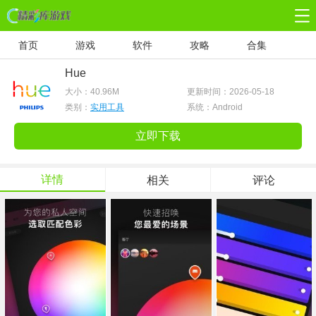
首页
游戏
软件
攻略
合集
Hue
大小：
40.96M
更新时间：2026-05-18
类别：
实用工具
系统：Android
立即下载
详情
相关
评论