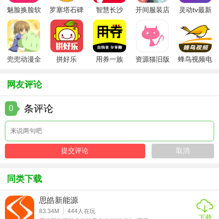
能够轻松上手并熟练操作。
魅脸换脸软
罗塞塔石碑
智慧长沙
开间服装店
灵动tv最新
件
安卓版
app
手机版
版本
5. 可扩展性：支持多种插件和扩展接口，可以根据用户需求
进行灵活扩展和定制。
【Hue玩法】
兜兜动漫全
拼好乐
用券一族
资源猫旧版
蜂鸟视频电
集在线播放
视剧全集
1. 创建和管理数据库：在Hue中创建新的Hive数据库或管理
网友评论
现有数据库。
条评论
0
2. 编写并执行SQL：使用SQL编辑器编写SQL查询语句，并
直接在Hue中执行。
3. 数据可视化：将查询结果以图表或表格的形式进行可视化
展示。
4. 管理作业和资源：监控Hadoop作业的运行状态，管理集群
同类下载
资源的使用情况。
思皓新能源
5. 定制和扩展：通过插件和扩展接口对Hue进行定制和扩展
83.34M
444
人在玩
以满足特定需求。
下载