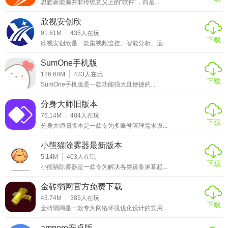
思皓新能源并非传统意义上的“软件”，而是...
欣视安创欣
91.61M
435
人在玩
下载
欣视安创欣是一款集视频监控、智能分析、远...
SumOne手机版
126.68M
433
人在玩
下载
SumOne手机版是一款功能强大且便捷的...
分身大师旧版本
76.14M
404
人在玩
下载
分身大师旧版本是一款专为多账号管理需求设...
小熊猫除雾器最新版本
5.14M
403
人在玩
下载
小熊猫除雾器是一款专为解决各类设备屏幕起...
金砖弱网官方免费下载
43.74M
385
人在玩
下载
金砖弱网是一款专为网络环境优化设计的实用...
ampere安卓版