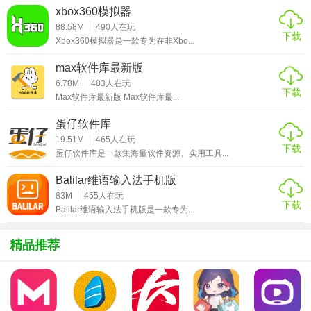
3. 高效的数据查询：支持多种查询语言，如SQL、HiveQL
xbox360模拟器
等，可以方便地对大规模数据进行查询和分析。
88.58M
490
人在玩
下载
Xbox360模拟器是一款专为在非Xbo...
4. 丰富的插件支持：提供丰富的插件和扩展接口，可以根据
用户需求进行定制和扩展。
max软件库最新版
6.78M
483
人在玩
5. 强大的资源管理：提供对Hadoop集群资源的全面管理，包
下载
Max软件库最新版 Max软件库最...
括CPU、内存等资源的分配和监控。
蛋仔软件库
【Hue亮点】
19.51M
465
人在玩
下载
蛋仔软件库是一款集海量软件资源、实用工具...
1. 高效的数据处理：通过集成多种大数据工具，实现了对大
Balilar维语输入法手机版
规模数据的快速处理和高效分析。
83M
455
人在玩
下载
Balilar维语输入法手机版是一款专为...
2. 直观的可视化：提供了丰富的可视化工具，使用户能够直
观地了解数据分布和趋势。
精品推荐
3. 安全稳定：支持Kerberos等安全认证机制，确保数据安
全；同时，具有高度的稳定性和可靠性。
4. 易用性：通过友好的Web界面和丰富的帮助文档，使用户