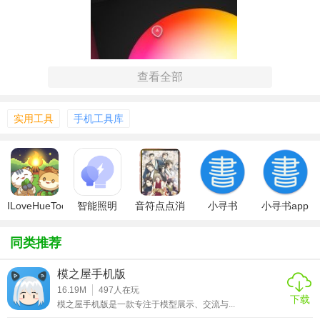
查看全部
实用工具
手机工具库
【Hue特色】
ILoveHueToo
智能照明
音符点点消
小寻书
小寻书app
1. 直观的用户界面：通过Web界面提供丰富的图表和可视化
同类推荐
工具，使数据分析更加直观易懂。
模之屋手机版
2. 集成多种工具：支持Hadoop、Hive、HBase等多种大数据
16.19M
497
人在玩
工具，实现了对大数据的全面管理。
下载
模之屋手机版是一款专注于模型展示、交流与...