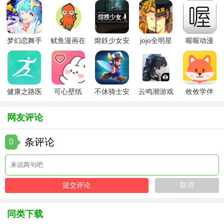
【微软必应国际版用法】
1. 下载安装：从微软官方网站或应用商店下载并安装微软必
梦幻恋舞手
鱿鱼漫画在
熔鉄少女安
jojo全明星
喔喔动漫
应国际版。
游
线版
卓版
大乱斗全人
2. 启动应用：打开软件，进入主界面。
物
3. 输入关键词：在搜索框中输入需要搜索的关键词或短语。
健康之路医
可心壁纸
不休骑士安
云鸣潮游戏
攸攸学伴
4. 选择搜索类型：根据需要选择网页、图片、视频等搜索类
务版
app手机版
卓版
型。
网友评论
5. 查看结果：点击搜索按钮，查看搜索结果并选择合适的链
条评论
0
接进行访问。
【微软必应国际版测评】
微软必应国际版是一款功能强大、操作简便的搜索引擎工
具。它支持多种语言搜索和个性化设置，能够满足不同用户
的需求。此外，该软件还提供了丰富的搜索结果和实时更新
同类下载
功能，确保用户能够获取最新信息。然而，该软件在某些特