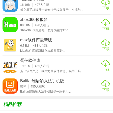
2. 全面搜索：支持网页、图片、视频、新闻等多种搜索类
16.19M
497
人在玩
下载
模之屋手机版是一款专注于模型展示、交流与...
型，满足用户的不同需求。
xbox360模拟器
3. 个性化设置：用户可以根据自己的偏好调整搜索设置，如
88.58M
490
人在玩
调整搜索结果排序方式等。
下载
Xbox360模拟器是一款专为在非Xbo...
4. 语音搜索：支持语音输入和搜索，方便用户进行语音交
max软件库最新版
互。
6.78M
483
人在玩
下载
Max软件库最新版 Max软件库最...
5. 翻译工具：内置翻译功能，支持多种语言之间的互译。
蛋仔软件库
【微软必应国际版内容】
19.51M
465
人在玩
下载
蛋仔软件库是一款集海量软件资源、实用工具...
1. 丰富的搜索结果：提供海量的网页、图片、视频等资源，
供用户选择。
Balilar维语输入法手机版
83M
455
人在玩
下载
2. 实时更新：搜索结果实时更新，确保用户获取最新信息。
Balilar维语输入法手机版是一款专为...
3. 安全稳定：采用先进的安全技术，保护用户隐私和数据安
精品推荐
全。