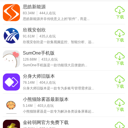
思皓新能源
定领域的搜索结果可能不如其他竞争对手全面和准确。总体
83.34M
444
人在玩
而言，微软必应国际版是一款值得推荐的搜索引擎工具，特
下载
思皓新能源并非传统意义上的“软件”，而是...
别适合需要跨语言和国际信息检索的用户使用。
欣视安创欣
91.61M
435
人在玩
下载
欣视安创欣是一款集视频监控、智能分析、远...
SumOne手机版
126.68M
433
人在玩
下载
SumOne手机版是一款功能强大且便捷的...
分身大师旧版本
76.14M
404
人在玩
下载
分身大师旧版本是一款专为多账号管理需求设...
小熊猫除雾器最新版本
5.14M
403
人在玩
下载
小熊猫除雾器是一款专为解决各类设备屏幕起...
金砖弱网官方免费下载