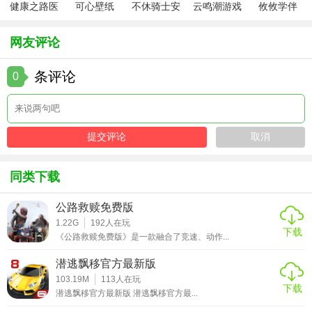
健康之路医
可心壁纸
不休骑士安
云鸣潮游戏
攸攸学伴
务版
app手机版
卓版
网友评论
条评论
0
同类下载
公路救赎免费版
1.22G
192
人在玩
下载
《公路救赎免费版》是一款融合了竞速、动作...
潜逃飘移官方最新版
103.19M
113
人在玩
下载
潜逃飘移官方最新版 潜逃飘移官方最...