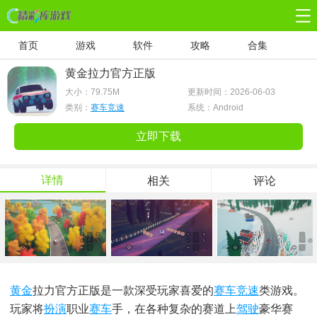
首页
游戏
软件
攻略
合集
黄金拉力官方正版
大小：
79.75M
更新时间：2026-06-03
类别：
赛车竞速
系统：Android
立即下载
详情
相关
评论
黄金
拉力官方正版是一款深受玩家喜爱的
赛车竞速
类游戏。
玩家将
扮演
职业
赛车
手，在各种复杂的赛道上
驾驶
豪华赛