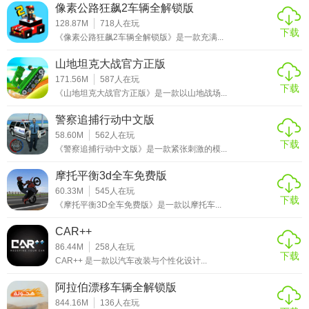
像素公路狂飙2车辆全解锁版
128.87M
718
人在玩
下载
《像素公路狂飙2车辆全解锁版》是一款充满...
山地坦克大战官方正版
171.56M
587
人在玩
下载
《山地坦克大战官方正版》是一款以山地战场...
警察追捕行动中文版
58.60M
562
人在玩
下载
《警察追捕行动中文版》是一款紧张刺激的模...
摩托平衡3d全车免费版
60.33M
545
人在玩
下载
《摩托平衡3D全车免费版》是一款以摩托车...
CAR++
86.44M
258
人在玩
下载
CAR++ 是一款以汽车改装与个性化设计...
阿拉伯漂移车辆全解锁版
844.16M
136
人在玩