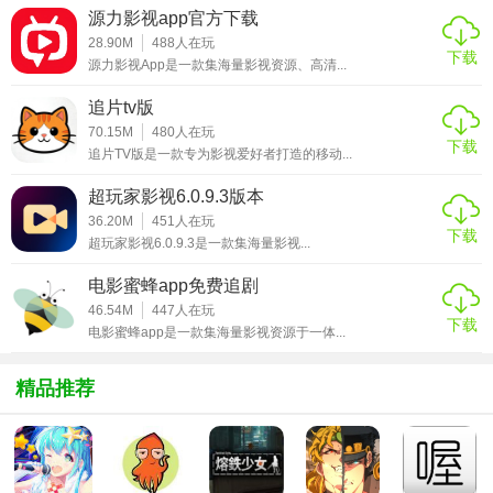
源力影视app官方下载
【听音app技巧】
28.90M
488
人在玩
下载
源力影视App是一款集海量影视资源、高清...
1. 快速搜索：利用关键词或歌手名快速定位想听的歌曲。
追片tv版
2. 创建歌单：根据个人喜好创建专属歌单，方便随时播放。
70.15M
480
人在玩
下载
追片TV版是一款专为影视爱好者打造的移动...
3. 夜间模式：开启夜间模式减少屏幕蓝光，保护视力。
超玩家影视6.0.9.3版本
4. 定时关闭：设置播放时间，自动停止播放，适合睡前听音
36.20M
451
人在玩
下载
乐的用户。
超玩家影视6.0.9.3是一款集海量影视...
电影蜜蜂app免费追剧
【听音app内容】
46.54M
447
人在玩
下载
电影蜜蜂app是一款集海量影视资源于一体...
1. 海量曲库：涵盖全球热门歌曲、独立音乐、经典老歌等各
类音乐资源。
精品推荐
2. 每日推荐：每日更新个性化推荐歌单，探索新音乐。
3. 高清MV：部分歌曲支持观看高清MV，视觉与听觉的双重
享受。