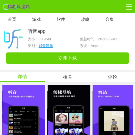
首页
游戏
软件
攻略
合集
听音app
大小：
88.95M
更新时间：2026-06-03
类别：
影音娱乐
系统：Android
立即下载
详情
相关
评论