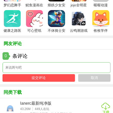
梦幻恋舞手
鱿鱼漫画在
熔鉄少女安
jojo全明星
喔喔动漫
4. 音乐电台：多种主题电台，如爵士、古典、摇滚等，随时
游
线版
卓版
大乱斗全人
切换心情。
物
5. 本地管理：轻松管理本地音乐文件，建立个人音乐库。
健康之路医
可心壁纸
不休骑士安
云鸣潮游戏
攸攸学伴
【听音app用法】
务版
app手机版
卓版
1. 下载安装：从官方渠道下载并安装听音App。
网友评论
2. 注册登录：使用手机号或第三方账号登录，享受更多功
条评论
0
能。
3. 探索音乐：通过首页推荐、搜索功能发现新音乐。
4. 调整音效：在播放页面调整音效设置，优化听感。
5. 分享互动：在社区分享歌单、评论，参与音乐讨论。
同类下载
【听音app点评】
lanerc最新纯净版
听音App以其丰富的音乐资源、个性化的推荐系统及强大的音
43.26M
449
人在玩
下载