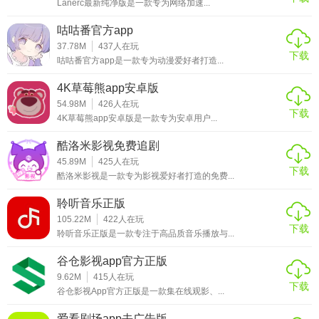
Lanerc最新纯净版是一款专为网络加速...
效调节功能，为音乐爱好者提供了一个全面且便捷的音乐体
验平台。其简洁的界面设计、流畅的播放体验以及活跃的社
咕咕番官方app
区氛围，使得这款应用成为日常听歌和发现新音乐的理想选
37.78M
437
人在玩
下载
择。无论是想要深度沉浸于个人音乐世界，还是寻找志同道
咕咕番官方app是一款专为动漫爱好者打造...
合的音乐伙伴，听音App都能满足你的需求。
4K草莓熊app安卓版
54.98M
426
人在玩
下载
4K草莓熊app安卓版是一款专为安卓用户...
酷洛米影视免费追剧
45.89M
425
人在玩
下载
酷洛米影视是一款专为影视爱好者打造的免费...
聆听音乐正版
105.22M
422
人在玩
下载
聆听音乐正版是一款专注于高品质音乐播放与...
谷仓影视app官方正版
9.62M
415
人在玩
下载
谷仓影视App官方正版是一款集在线观影、...
爱看剧场app去广告版