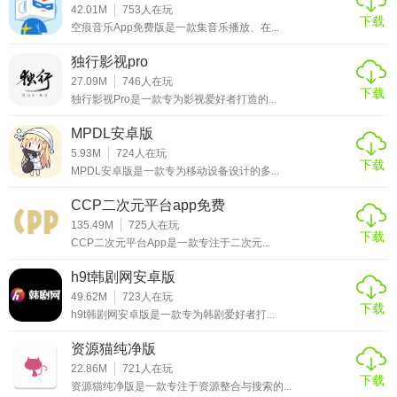
42.01M
753
人在玩
馈入口向开发者团队提出。
下载
空痕音乐App免费版是一款集音乐播放、在...
两年半安卓最新版推荐
独行影视pro
27.09M
746
人在玩
两年半安卓最新版是一款功能强大、操作简便的安卓应用，
下载
独行影视Pro是一款专为影视爱好者打造的...
适合各类用户群体使用。无论是日常办公、娱乐休闲还是学
MPDL安卓版
习研究，该软件都能提供有力的支持。如果您正在寻找一款
5.93M
724
人在玩
全面的安卓应用，不妨试试两年半安卓最新版！
下载
MPDL安卓版是一款专为移动设备设计的多...
CCP二次元平台app免费
135.49M
725
人在玩
下载
CCP二次元平台App是一款专注于二次元...
h9t韩剧网安卓版
49.62M
723
人在玩
下载
h9t韩剧网安卓版是一款专为韩剧爱好者打...
资源猫纯净版
22.86M
721
人在玩
下载
资源猫纯净版是一款专注于资源整合与搜索的...