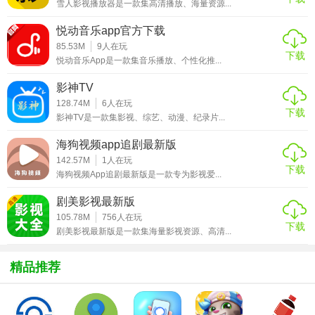
短信、查询天气等操作。
雪人影视播放器是一款集高清播放、海量资源...
悦动音乐app官方下载
2. 高级文件管理：支持多种文件格式的预览和编辑，方便用
85.53M
9
人在玩
户管理手机中的各类文件。
下载
悦动音乐App是一款集音乐播放、个性化推...
3. 一键清理：可快速清理手机内存和缓存，提升手机运行速
影神TV
度。
128.74M
6
人在玩
下载
影神TV是一款集影视、综艺、动漫、纪录片...
4. 隐私保护：提供密码保护、应用锁等功能，确保用户隐私
安全。
海狗视频app追剧最新版
142.57M
1
人在玩
5. 多任务管理：支持同时运行多个应用，并可以方便地切换
下载
海狗视频App追剧最新版是一款专为影视爱...
和管理。
剧美影视最新版
两年半安卓最新版亮点
105.78M
756
人在玩
下载
剧美影视最新版是一款集海量影视资源、高清...
1. 高效便捷：界面简洁明了，操作流畅，用户可以快速找到
所需功能。
精品推荐
2. 安全可靠：采用先进的安全技术，确保用户数据安全。
3. 丰富功能：集合了多项实用功能，满足用户多样化的需