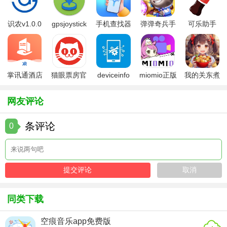
求。
识农v1.0.0
gpsjoystick
手机查找器
弹弹奇兵手
可乐助手
4. 持续更新：开发者团队持续更新和优化软件，确保软件始
官方
app
游免费版
5.26版本
终保持在行业前沿。
5. 兼容性良好：支持大部分安卓设备，确保用户能够顺利使
掌讯通酒店
猫眼票房官
deviceinfo
miomio正版
我的关东煮
用。
管理软件
方版
官方版
下载最新
小铺免费版
两年半安卓最新版用法
网友评论
1. 下载安装：在官方网站或应用商店下载并安装软件。
条评论
0
2. 注册登录：首次使用需注册账号并登录。
3. 探索功能：在主界面浏览并尝试各项功能，如智能语音助
手、高级文件管理等。
4. 设置优化：根据个人需求进行软件设置和优化，如调整界
同类下载
面布局、设置清理频率等。
空痕音乐app免费版
5. 反馈建议：在使用过程中遇到任何问题或建议，可通过反