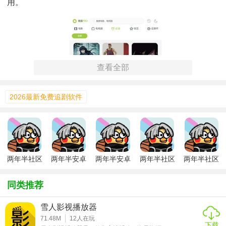
用。
查看全部
2026最新免费追剧软件
两年半社区
两年半安卓
两年半安卓
两年半社区
两年半社区
安卓版
轻量版
版
app安卓版
最新版
同类推荐
两年半安卓最新版技巧
雪人影视播放器
1. 智能语音助手：通过语音指令，可以轻松完成打电话、发
71.48M
12
人在玩
下载