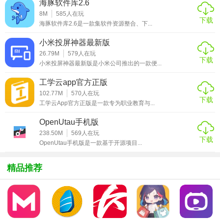
海豚软件库2.6
【电子锣鼓app免费下载安装技巧】
8M
585
人在玩
下载
海豚软件库2.6是一款集软件资源整合、下...
1. 节奏训练：利用内置的节拍器进行节奏训练，提升演奏节
奏感。
小米投屏神器最新版
26.79M
579
人在玩
2. 音轨管理：通过音轨管理功能，轻松排列和调整乐器顺
下载
小米投屏神器最新版是小米公司推出的一款便...
序。
工学云app官方正版
3. 音效库探索：探索丰富的预设音效库，发现更多创意音
102.77M
570
人在玩
下载
色。
工学云App官方正版是一款专为职业教育与...
4. 云端同步：支持项目云端备份，跨设备无缝衔接创作。
OpenUtau手机版
238.50M
569
人在玩
5. 社交分享：完成作品后，可直接分享至社交平台展示才
下载
OpenUtau手机版是一款基于开源项目...
华。
精品推荐
【电子锣鼓app免费下载安装内容】
1. 基础乐器：包含架子鼓、大鼓、锣、镲等基础电子乐器。
2. 特效插件：提供回声、混响、压缩等音频处理工具。