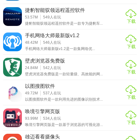
模式进行细节调整。
捷豹智能驭领远程遥控软件
5. 保存与分享：将作品保存至本地或云端，通过社交平台分
53.57M
549
人在玩
享给朋友或粉丝。
下载
捷豹智能驭领远程遥控软件是一款专为捷豹车...
【电子锣鼓app免费下载安装点评】
手机网络大师最新版v1.2
48.42M
546
人在玩
下载
电子锣鼓APP以其丰富的乐器选择、真实的音效模拟及便捷
手机网络大师最新版v1.2是一款集网络优...
的编辑功能，为音乐爱好者提供了一个强大的创作平台。无
壁虎浏览器免费版
论是初学者还是专业人士，都能在这里找到适合自己的创作
24.84M
542
人在玩
工具，享受电子音乐带来的乐趣。其直观的界面设计和强大
下载
壁虎浏览器免费版是一款轻量级、高效能的网...
的功能，使得创作过程更加流畅高效，是追求音乐创新的不
以图搜图软件
二之选。
49.72M
537
人在玩
下载
以图搜图软件是一款利用先进的图像识别技术...
唤境引擎网页版
93.99M
534
人在玩
下载
唤境引擎网页版是一款基于浏览器的可视化游...
雄迈看看摄像头