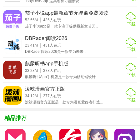
3. 高清画质：提供高清的动漫视频和漫画图片，让用户享受
“BoyLoveApp”这类名称可能涉及...
优质的视觉体验。
茄子小说app最新章节无弹窗免费阅读
52.56M
436
人在玩
4. 互动社区：设有专门的社区板块，方便用户发表观点、交
下载
茄子小说app是一款专注于提供最新章节无...
流心得，结识更多志同道合的朋友。
DBRader阅读2026
5. 个性化推荐：根据用户的浏览历史和喜好，智能推荐相关
23.41M
431
人在玩
内容，提升用户体验。
下载
DBRader阅读2026是一款专为未来...
【囧次元免费版app 内容】
麒麟听书app手机版
33.23M
378
人在玩
下载
1. 二次元资讯：提供最新的二次元新闻、动态、活动等资讯
麒麟听书App手机版是一款专为移动端设计...
内容。
泼辣漫画官方正版
2. 动漫视频：涵盖各类动漫作品，包括日本动画、国产动画
34.12M
377
人在玩
下载
泼辣漫画官方正版是一款专为漫画爱好者打造...
等，满足不同用户的观看需求。
3. 漫画阅读：提供丰富的漫画资源，包括日本漫画、国内漫
精品推荐
画等，支持在线阅读和下载。
4. 社区交流：设有专门的社区板块，用户可以在此发表观