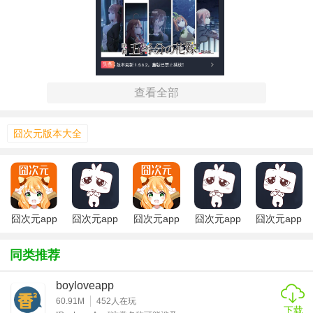
查看全部
囧次元版本大全
【囧次元免费版app 特色】
囧次元app
囧次元app
囧次元app
囧次元app
囧次元app
1. 海量内容：汇聚了大量二次元相关的资讯、动漫、漫画等
正版下载免
正版免费
官网免费
安卓免费下
无广告版最
内容，满足用户的不同需求。
费
载
新
同类推荐
2. 实时更新：内容实时更新，确保用户第一时间获取到最新
boyloveapp
的二次元信息。
60.91M
452
人在玩
下载