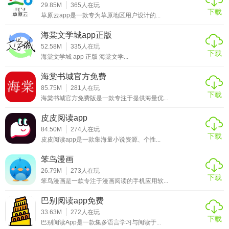
29.85M
365
人在玩
下载
体验更加便捷和高效。总的来说，囧次元免费版app是一款值
草原云app是一款专为草原地区用户设计的...
得一试的二次元综合平台。
海棠文学城app正版
52.58M
335
人在玩
下载
海棠文学城 app 正版 海棠文学...
海棠书城官方免费
85.75M
281
人在玩
下载
海棠书城官方免费版是一款专注于提供海量优...
皮皮阅读app
84.50M
274
人在玩
下载
皮皮阅读app是一款集海量小说资源、个性...
笨鸟漫画
26.79M
273
人在玩
下载
笨鸟漫画是一款专注于漫画阅读的手机应用软...
巴别阅读app免费
33.63M
272
人在玩
下载
巴别阅读App是一款集多语言学习与阅读于...