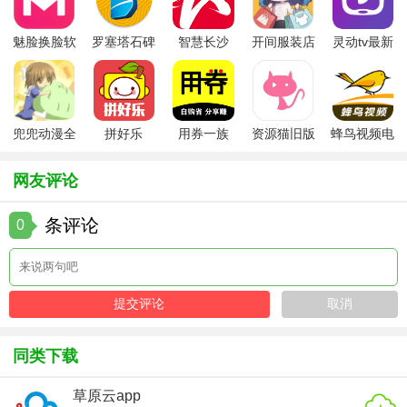
点、分享心得、参与讨论等。
魅脸换脸软
罗塞塔石碑
智慧长沙
开间服装店
灵动tv最新
【囧次元免费版app 玩法】
件
安卓版
app
手机版
版本
1. 浏览资讯：用户可以在软件内浏览各种二次元资讯，了解
最新的动态和活动。
兜兜动漫全
拼好乐
用券一族
资源猫旧版
蜂鸟视频电
2. 观看动漫：用户可以在软件内观看各类动漫视频，支持在
集在线播放
视剧全集
线播放和下载观看。
网友评论
3. 阅读漫画：用户可以在软件内阅读丰富的漫画资源，支持
条评论
0
在线阅读和下载阅读。
4. 社区互动：用户可以在社区板块发表观点、参与讨论、结
识新朋友等。
【囧次元免费版app 测评】
同类下载
囧次元免费版app凭借其海量的内容、实时更新的特点、高清
的画质以及互动社区等特色功能，赢得了广大二次元爱好者
草原云app
的喜爱。同时，软件还提供了个性化的推荐服务，使得用户