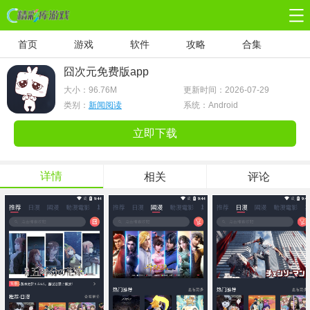
首页
游戏
软件
攻略
合集
囧次元免费版app
大小：
96.76M
更新时间：2026-07-29
类别：
新闻阅读
系统：Android
立即下载
详情
相关
评论