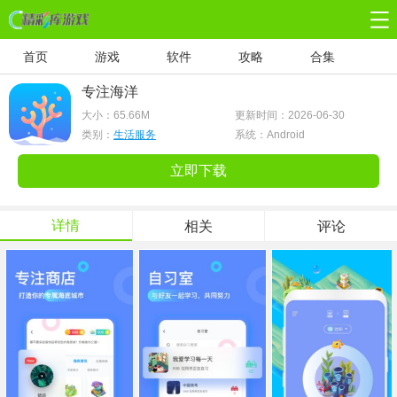
首页
游戏
软件
攻略
合集
专注海洋
大小：
65.66M
更新时间：2026-06-30
类别：
生活服务
系统：Android
立即下载
详情
相关
评论