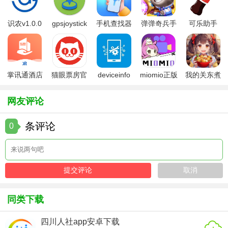
【专注海洋玩法】
识农v1.0.0
gpsjoystick
手机查找器
弹弹奇兵手
可乐助手
1. 选择喜欢的海洋场景，开启专注模式。
官方
app
游免费版
5.26版本
2. 根据需要调整音效，营造舒适的专注氛围。
3. 设定专注时间，开始工作或学习任务。
掌讯通酒店
猫眼票房官
deviceinfo
miomio正版
我的关东煮
管理软件
方版
官方版
下载最新
小铺免费版
4. 专注时间结束后，休息片刻，查看统计数据，了解自己的
专注力水平。
网友评论
5. 在社区中与其他用户交流，分享专注心得，共同进步。
条评论
0
【专注海洋点评】
专注海洋以其独特的海洋主题和丰富的功能，成功吸引了大
量用户。用户纷纷表示，在使用这款软件后，他们的专注力
得到了显著提升，工作效率也随之提高。同时，软件的操作
同类下载
简单易懂，界面美观大方，为用户带来了愉悦的使用体验。
总之，专注海洋是一款值得一试的专注力提升工具。
四川人社app安卓下载