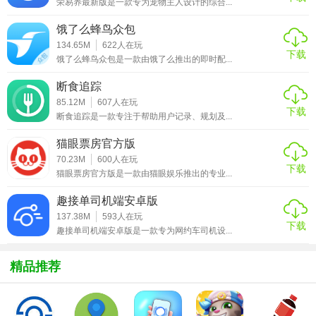
荣易养最新版是一款专为宠物主人设计的综合...
3. 定时任务：设定专注时间，软件将在指定时间后提醒您休
饿了么蜂鸟众包
息，避免长时间工作导致的疲劳。
134.65M
622
人在玩
下载
饿了么蜂鸟众包是一款由饿了么推出的即时配...
4. 统计数据：记录您的专注时长和次数，让您了解自己的专
注力水平，以便进行针对性的提升。
断食追踪
85.12M
607
人在玩
下载
【专注海洋亮点】
断食追踪是一款专注于帮助用户记录、规划及...
1. 个性化定制：支持用户自定义专注模式，让您根据自己的
猫眼票房官方版
70.23M
600
人在玩
需求调整软件设置。
下载
猫眼票房官方版是一款由猫眼娱乐推出的专业...
2. 社交互动：内置社区功能，您可以与其他用户分享专注心
趣接单司机端安卓版
得，互相鼓励，共同提高专注力。
137.38M
593
人在玩
下载
趣接单司机端安卓版是一款专为网约车司机设...
3. 跨平台支持：支持多种操作系统和设备，让您随时随地保
持专注。
精品推荐
4. 易于操作：界面简洁直观，操作简单易懂，让您轻松上
手。