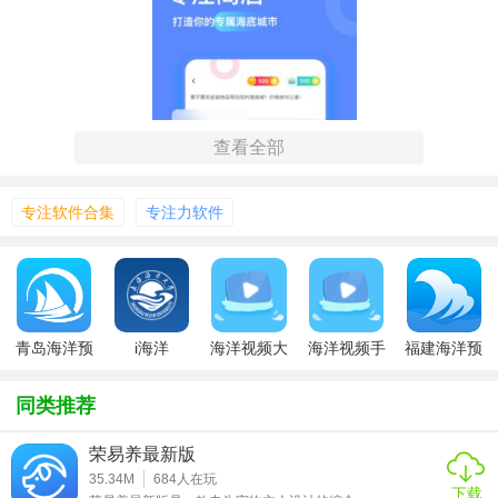
查看全部
专注软件合集
专注力软件
【专注海洋特色】
青岛海洋预
i海洋
海洋视频大
海洋视频手
福建海洋预
报
全视频播放
机版
报
1. 海底视觉效果：提供丰富的海洋场景，让您在专注时享受
app
同类推荐
美丽的海底风光。
荣易养最新版
2. 音效调节：根据您的喜好，调整背景音乐和海洋声音的音
35.34M
684
人在玩
量，营造舒适的专注氛围。
下载